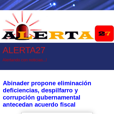
ALERTA27
Alertando con noticias...!
martes, 28 de marzo de 2017
Abinader propone eliminación
deficiencias, despilfarro y
corrupción gubernamental
antecedan acuerdo fiscal