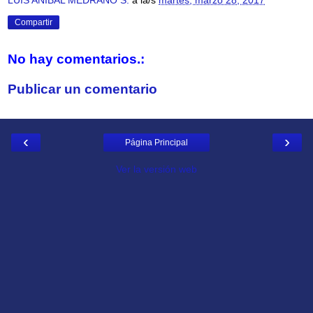
LUIS ANIBAL MEDRANO S.
a la/s
martes, marzo 28, 2017
Compartir
No hay comentarios.:
Publicar un comentario
‹
›
Página Principal
Ver la versión web