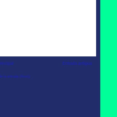
rincipal
Entrada antigua
e la entrada (Atom)