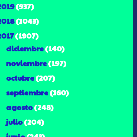
2019
(937)
2018
(1043)
2017
(1907)
diciembre
(140)
►
noviembre
(197)
►
octubre
(207)
►
septiembre
(160)
►
agosto
(248)
►
julio
(204)
►
junio
(243)
►