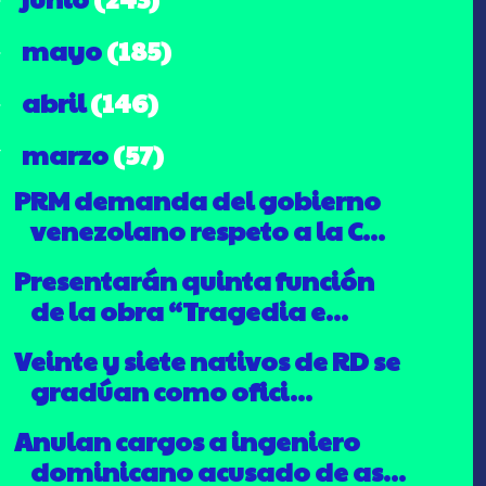
mayo
(185)
►
abril
(146)
►
marzo
(57)
▼
PRM demanda del gobierno
venezolano respeto a la C...
Presentarán quinta función
de la obra “Tragedia e...
Veinte y siete nativos de RD se
gradúan como ofici...
Anulan cargos a ingeniero
dominicano acusado de as...