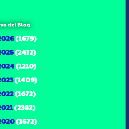
ivo del Blog
2026
(1679)
2025
(2412)
2024
(1210)
2023
(1409)
2022
(1672)
2021
(2382)
2020
(1672)