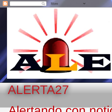
ALERTA27
Alertando con notic