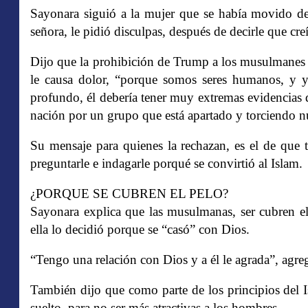
Sayonara siguió a la mujer que se había movido de
señora, le pidió disculpas, después de decirle que creí
Dijo que la prohibición de Trump a los musulmanes de
le causa dolor, “porque somos seres humanos, y yo
profundo, él debería tener muy extremas evidencias 
nación por un grupo que está apartado y torciendo nu
Su mensaje para quienes la rechazan, es el de que te
preguntarle e indagarle porqué se convirtió al Islam.
¿PORQUE SE CUBREN EL PELO?
Sayonara explica que las musulmanas, ser cubren el
ella lo decidió porque se “casó” con Dios.
“Tengo una relación con Dios y a él le agrada”, agre
También dijo que como parte de los principios del 
suelto, para no ser más atractivas a los hombres.