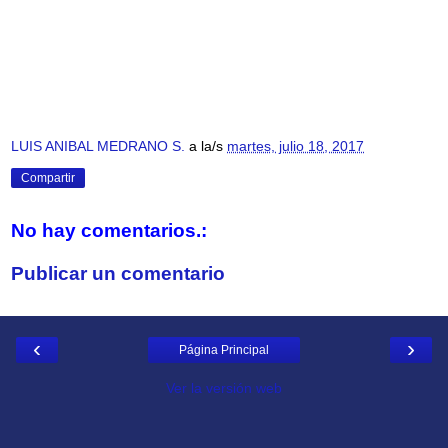
LUIS ANIBAL MEDRANO S.
a la/s
martes, julio 18, 2017
Compartir
No hay comentarios.:
Publicar un comentario
‹
›
Página Principal
Ver la versión web