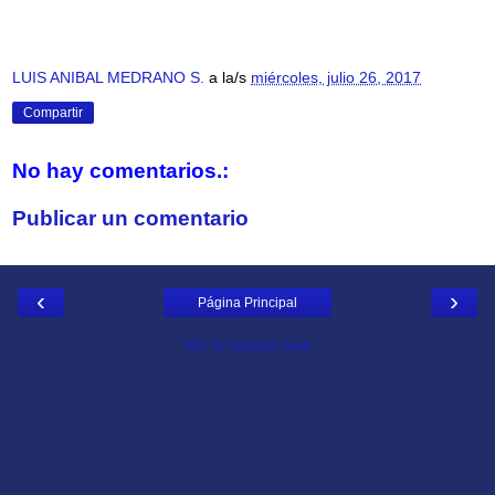
LUIS ANIBAL MEDRANO S.
a la/s
miércoles, julio 26, 2017
Compartir
No hay comentarios.:
Publicar un comentario
‹
›
Página Principal
Ver la versión web