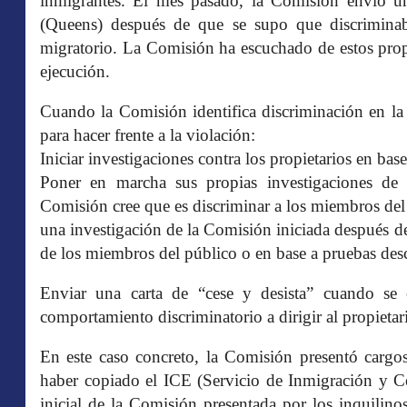
inmigrantes. El mes pasado, la Comisión envió un
(Queens) después de que se supo que discriminab
migratorio. La Comisión ha escuchado de estos prop
ejecución.
Cuando la Comisión identifica discriminación en la
para hacer frente a la violación:
Iniciar investigaciones contra los propietarios en base
Poner en marcha sus propias investigaciones de l
Comisión cree que es discriminar a los miembros de
una investigación de la Comisión iniciada después d
de los miembros del público o en base a pruebas desc
Enviar una carta de “cese y desista” cuando se 
comportamiento discriminatorio a dirigir al propieta
En este caso concreto, la Comisión presentó cargos
haber copiado el ICE (Servicio de Inmigración y Co
inicial de la Comisión presentada por los inquilin