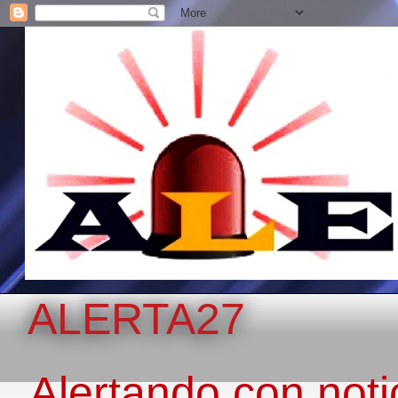
ALERTA27
Alertando con notic