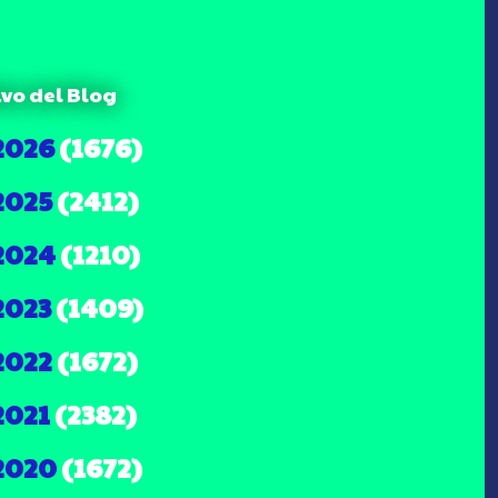
ivo del Blog
2026
(1676)
2025
(2412)
2024
(1210)
2023
(1409)
2022
(1672)
2021
(2382)
2020
(1672)