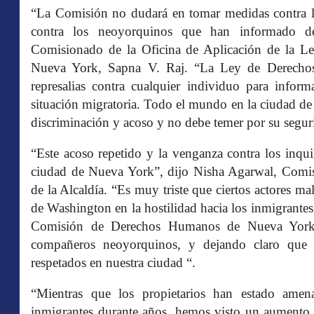
“La Comisión no dudará en tomar medidas contra lo
contra los neoyorquinos que han informado de 
Comisionado de la Oficina de Aplicación de la 
Nueva York, Sapna V. Raj. “La Ley de Derecho
represalias contra cualquier individuo para infor
situación migratoria. Todo el mundo en la ciudad de
discriminación y acoso y no debe temer por su seguri
“Este acoso repetido y la venganza contra los inquil
ciudad de Nueva York”, dijo Nisha Agarwal, Comis
de la Alcaldía. “Es muy triste que ciertos actores m
de Washington en la hostilidad hacia los inmigrantes
Comisión de Derechos Humanos de Nueva York 
compañeros neoyorquinos, y dejando claro que 
respetados en nuestra ciudad “.
“Mientras que los propietarios han estado ame
inmigrantes durante años, hemos visto un aumento s