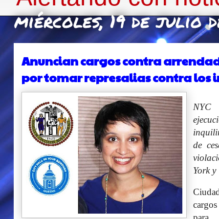
miércoles, 19 de julio 
Anuncian cargos contra arrenda
por tomar represalias contra los 
NYC 
ejecuc
inquili
de ces
violac
York y
Ciuda
cargos
para 