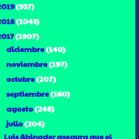
2019
(937)
2018
(1043)
2017
(1907)
diciembre
(140)
►
noviembre
(197)
►
octubre
(207)
►
septiembre
(160)
►
agosto
(248)
►
julio
(204)
▼
Luis Abinader asegura que el