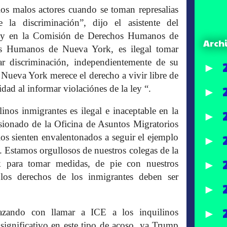
s malos actores cuando se toman represalias
la discriminación”, dijo el asistente del
Ley en la Comisión de Derechos Humanos de
Arch
s Humanos de Nueva York, es ilegal tomar
mar discriminación, independientemente de su
►
 Nueva York merece el derecho a vivir libre de
dad al informar violaciónes de la ley “.
►
inos inmigrantes es ilegal e inaceptable en la
►
ionado de la Oficina de Asuntos Migratorios
alos sienten envalentonados a seguir el ejemplo
►
. Estamos orgullosos de nuestros colegas de la
►
para tomar medidas, de pie con nuestros
los derechos de los inmigrantes deben ser
►
►
nazando con llamar a ICE a los inquilinos
ignificativo en este tipo de acoso, ya Trump