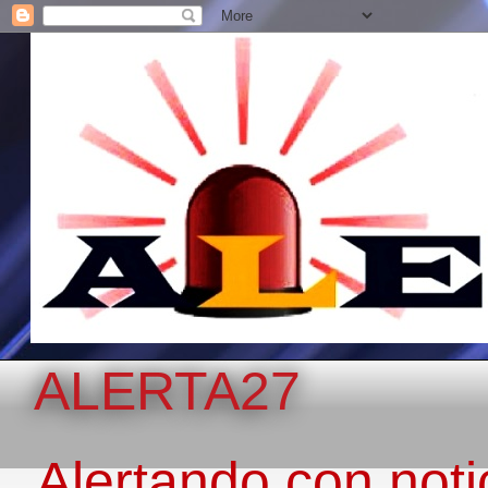
ALERTA27
Alertando con notic