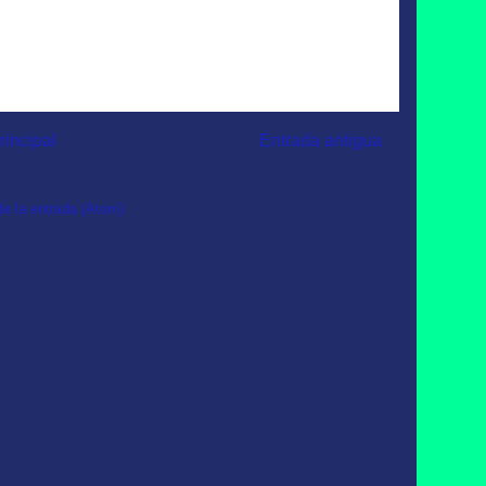
rincipal
Entrada antigua
e la entrada (Atom)