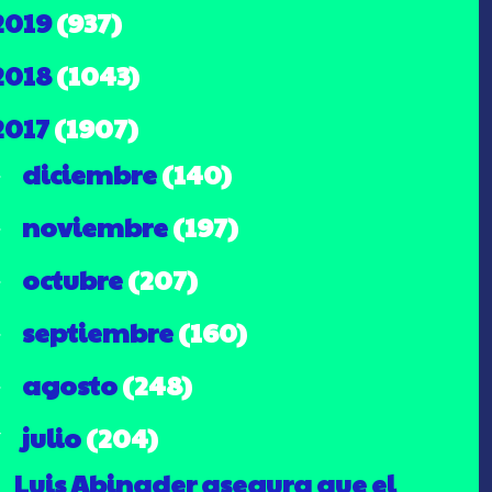
2019
(937)
2018
(1043)
2017
(1907)
diciembre
(140)
►
noviembre
(197)
►
octubre
(207)
►
septiembre
(160)
►
agosto
(248)
►
julio
(204)
▼
Luis Abinader asegura que el