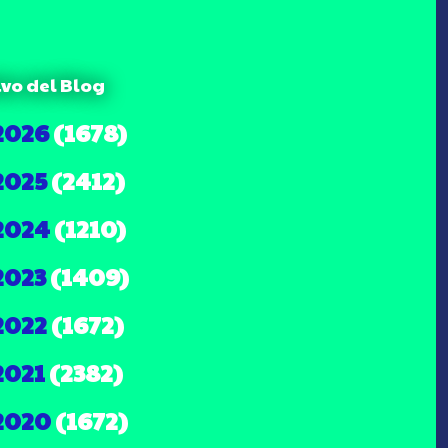
ivo del Blog
2026
(1678)
2025
(2412)
2024
(1210)
2023
(1409)
2022
(1672)
2021
(2382)
2020
(1672)