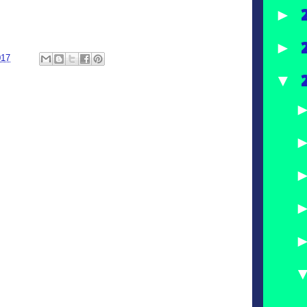
►
►
017
▼