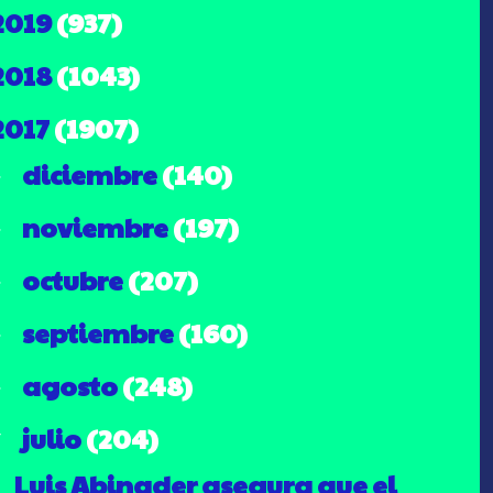
2019
(937)
2018
(1043)
2017
(1907)
diciembre
(140)
►
noviembre
(197)
►
octubre
(207)
►
septiembre
(160)
►
agosto
(248)
►
julio
(204)
▼
Luis Abinader asegura que el