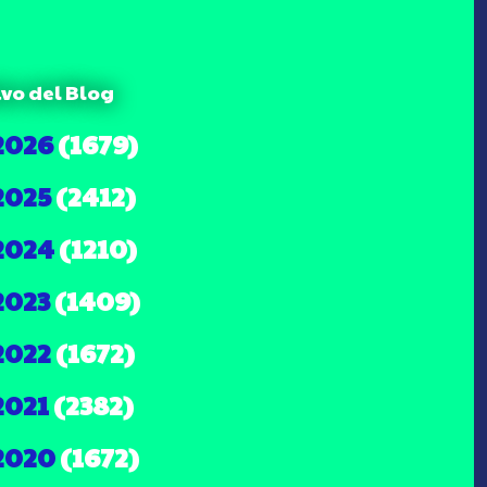
ivo del Blog
2026
(1679)
2025
(2412)
2024
(1210)
2023
(1409)
2022
(1672)
2021
(2382)
2020
(1672)