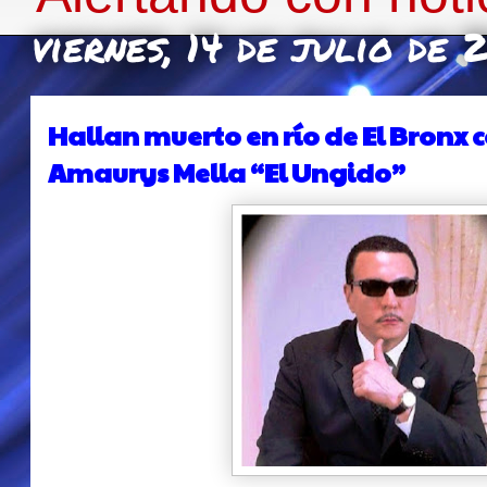
viernes, 14 de julio de 
Hallan muerto en río de El Bronx
Amaurys Mella “El Ungido”