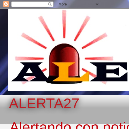
ALERTA27
Alertando con notic