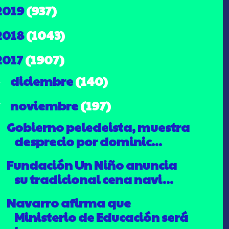
2019
(937)
2018
(1043)
2017
(1907)
diciembre
(140)
►
noviembre
(197)
▼
Gobierno peledeista, muestra
desprecio por dominic...
Fundación Un Niño anuncia
su tradicional cena navi...
Navarro afirma que
Ministerio de Educación será