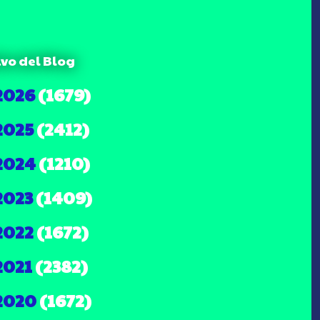
ivo del Blog
2026
(1679)
2025
(2412)
2024
(1210)
2023
(1409)
2022
(1672)
2021
(2382)
2020
(1672)