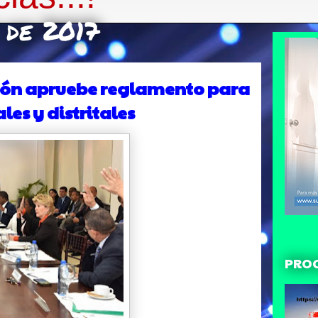
 de 2017
ción apruebe reglamento para
es y distritales
PRO