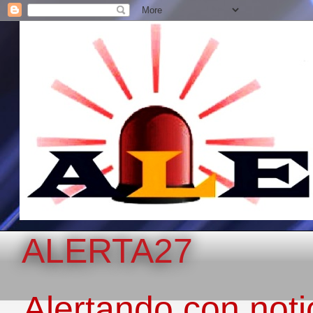
ALERTA27
Alertando con notic