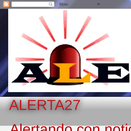
ALERTA27
Alertando con notic