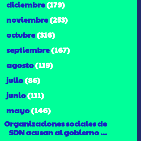
diciembre
(179)
►
noviembre
(253)
►
octubre
(316)
►
septiembre
(167)
►
agosto
(119)
►
julio
(86)
►
junio
(111)
►
mayo
(146)
▼
Organizaciones sociales de
SDN acusan al gobierno ...