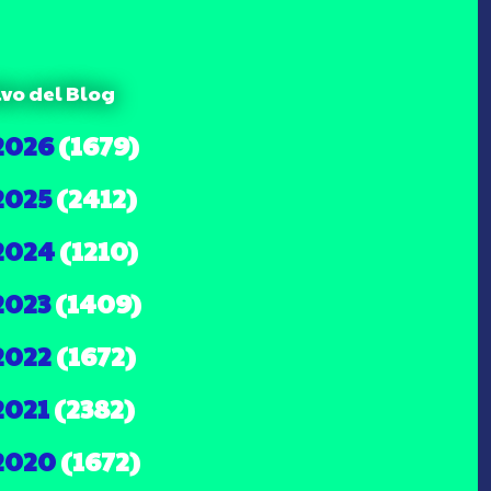
ivo del Blog
2026
(1679)
2025
(2412)
2024
(1210)
2023
(1409)
2022
(1672)
2021
(2382)
2020
(1672)