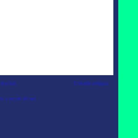
rincipal
Entrada antigua
e la entrada (Atom)