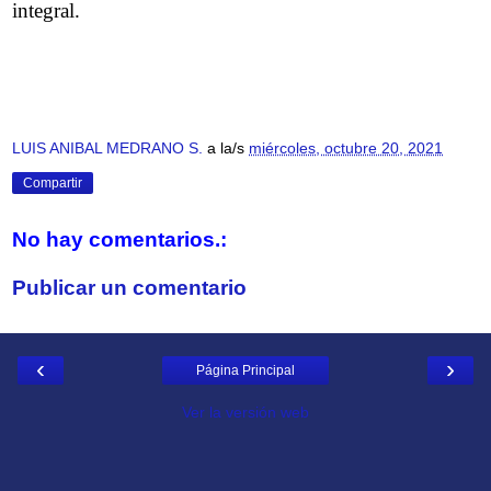
integral.
LUIS ANIBAL MEDRANO S.
a la/s
miércoles, octubre 20, 2021
Compartir
No hay comentarios.:
Publicar un comentario
‹
›
Página Principal
Ver la versión web