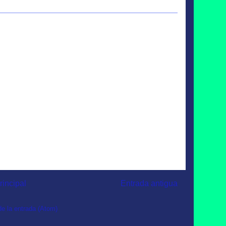
rincipal
Entrada antigua
e la entrada (Atom)