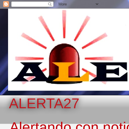
ALERTA27
Alertando con notic