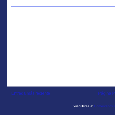
Entrada más reciente
Página P
Suscribirse a:
Comentarios d