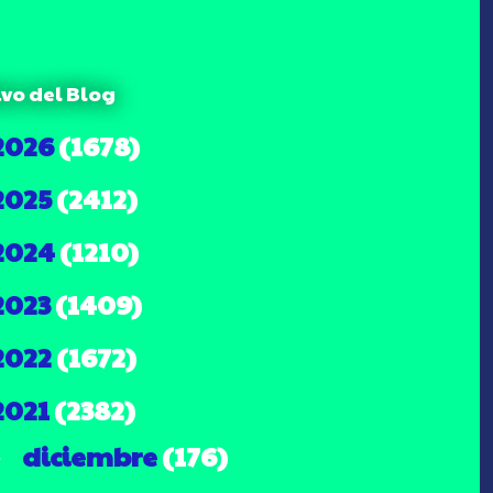
ivo del Blog
2026
(1678)
2025
(2412)
2024
(1210)
2023
(1409)
2022
(1672)
2021
(2382)
diciembre
(176)
►