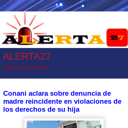
ALERTA27
Alertando con noticias...!
jueves, 29 de diciembre de 2022
Conani aclara sobre denuncia de
madre reincidente en violaciones de
los derechos de su hija