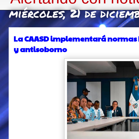
miércoles, 21 de diciem
La CAASD implementará normas I
y antisoborno