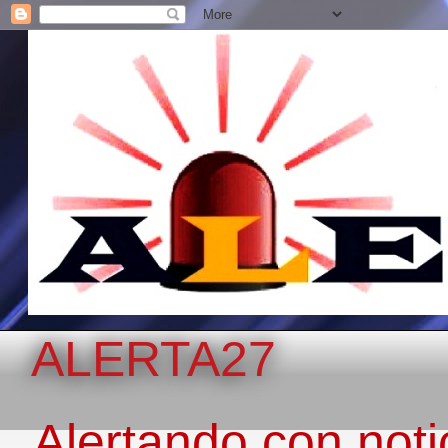
ALERTA27
Alertando con notic