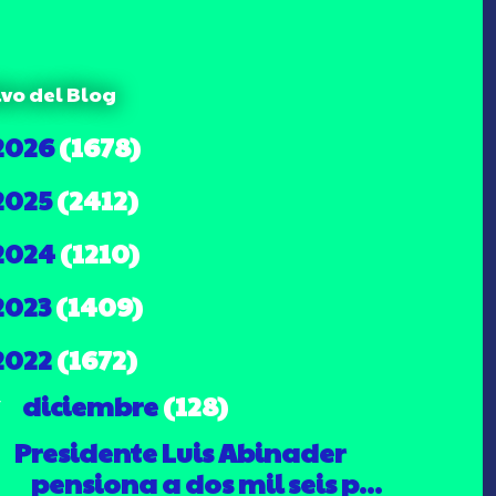
ivo del Blog
2026
(1678)
2025
(2412)
2024
(1210)
2023
(1409)
2022
(1672)
diciembre
(128)
▼
Presidente Luis Abinader
pensiona a dos mil seis p...