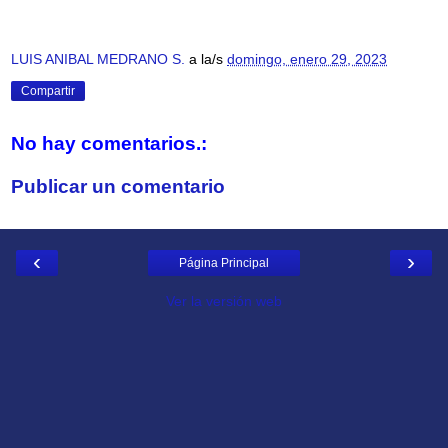
LUIS ANIBAL MEDRANO S.
a la/s
domingo, enero 29, 2023
Compartir
No hay comentarios.:
Publicar un comentario
‹
›
Página Principal
Ver la versión web