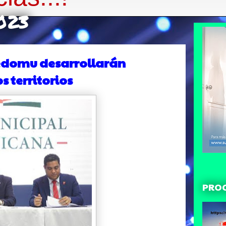
2023
Fedomu desarrollarán
s territorios
PRO