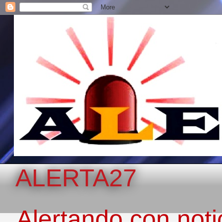
ALERTA27
Alertando con notic