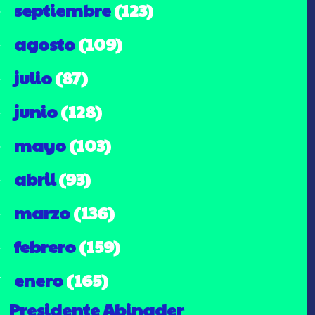
septiembre
(123)
►
agosto
(109)
►
julio
(87)
►
junio
(128)
►
mayo
(103)
►
abril
(93)
►
marzo
(136)
►
febrero
(159)
►
enero
(165)
▼
Presidente Abinader