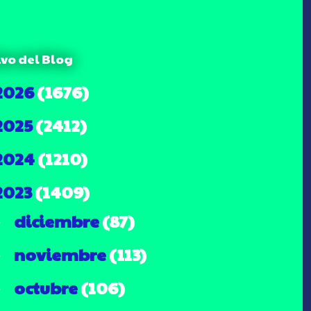
ivo del Blog
2026
(1676)
2025
(2412)
2024
(1210)
2023
(1409)
diciembre
(87)
►
noviembre
(113)
►
octubre
(106)
►