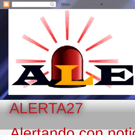
ALERTA27
Alertando con notic