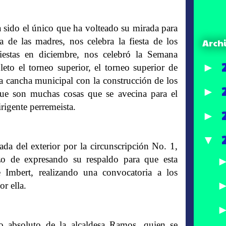
a sido el único que ha volteado su mirada para
a de las madres, nos celebra la fiesta de los
Arch
fiestas en diciembre, nos celebró la Semana
►
eto el torneo superior, el torneo superior de
a cancha municipal con la construcción de los
►
ue son muchas cosas que se avecina para el
irigente perremeista.
►
▼
a del exterior por la circunscripción No. 1,
azo de expresando su respaldo para que esta
 Imbert, realizando una convocatoria a los
r ella.
do absoluto de la alcaldesa Ramos, quien se