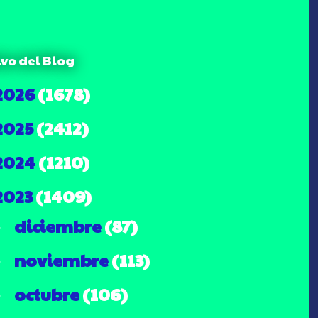
ivo del Blog
2026
(1678)
2025
(2412)
2024
(1210)
2023
(1409)
diciembre
(87)
►
noviembre
(113)
►
octubre
(106)
►