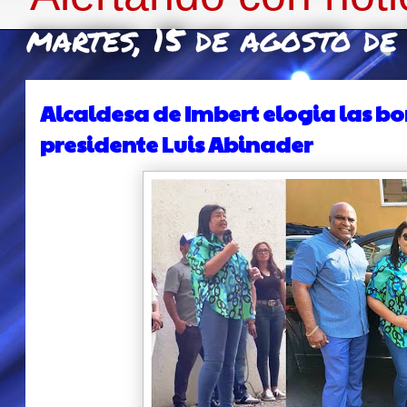
martes, 15 de agosto d
Alcaldesa de Imbert elogia las b
presidente Luis Abinader