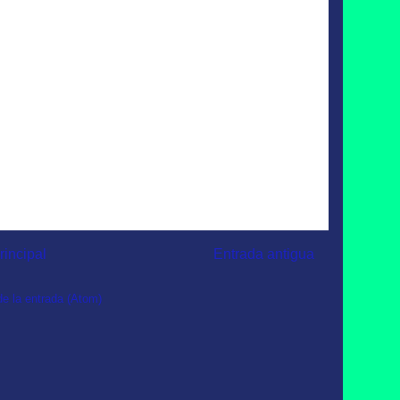
rincipal
Entrada antigua
e la entrada (Atom)