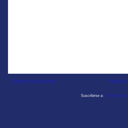
Entrada más reciente
Página P
Suscribirse a:
Comentarios d