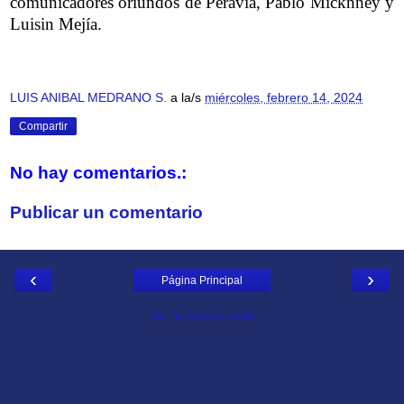
comunicadores oriundos de Peravia, Pablo Micknney y
Luisin Mejía.
LUIS ANIBAL MEDRANO S.
a la/s
miércoles, febrero 14, 2024
Compartir
No hay comentarios.:
Publicar un comentario
‹
›
Página Principal
Ver la versión web