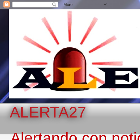
ALERTA27
Alertando con notic