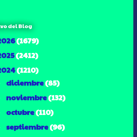
ivo del Blog
2026
(1679)
2025
(2412)
2024
(1210)
diciembre
(85)
►
noviembre
(132)
►
octubre
(110)
►
septiembre
(96)
►