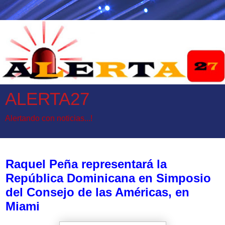
ALERTA27
Alertando con noticias...!
miércoles, 30 de octubre de 2024
Raquel Peña representará la
República Dominicana en Simposio
del Consejo de las Américas, en
Miami