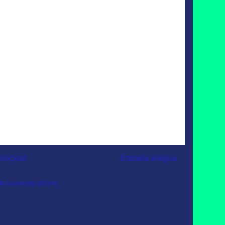
rincipal
Entrada antigua
e la entrada (Atom)