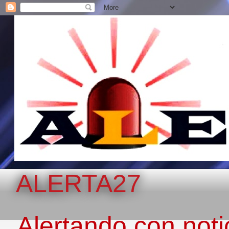
ALERTA27
Alertando con notic