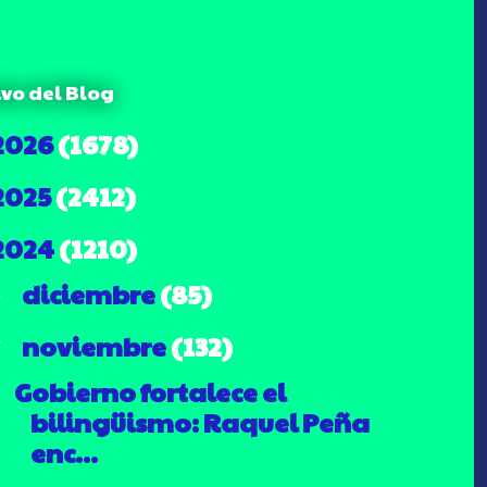
ivo del Blog
2026
(1678)
2025
(2412)
2024
(1210)
diciembre
(85)
►
noviembre
(132)
▼
Gobierno fortalece el
bilingüismo: Raquel Peña
enc...