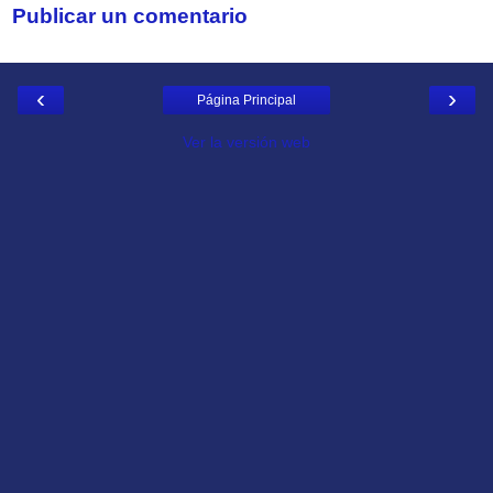
Publicar un comentario
‹
›
Página Principal
Ver la versión web