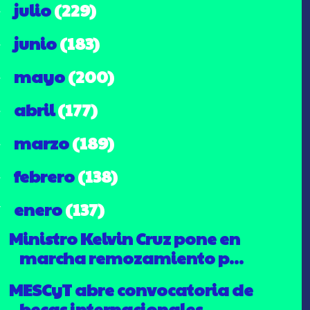
julio
(229)
►
junio
(183)
►
mayo
(200)
►
abril
(177)
►
marzo
(189)
►
febrero
(138)
►
enero
(137)
▼
Ministro Kelvin Cruz pone en
marcha remozamiento p...
MESCyT abre convocatoria de
becas internacionales ...