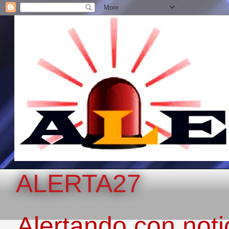
ALERTA27
Alertando con notic