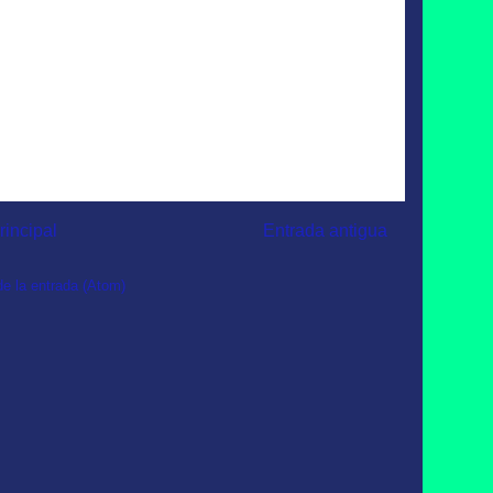
rincipal
Entrada antigua
e la entrada (Atom)