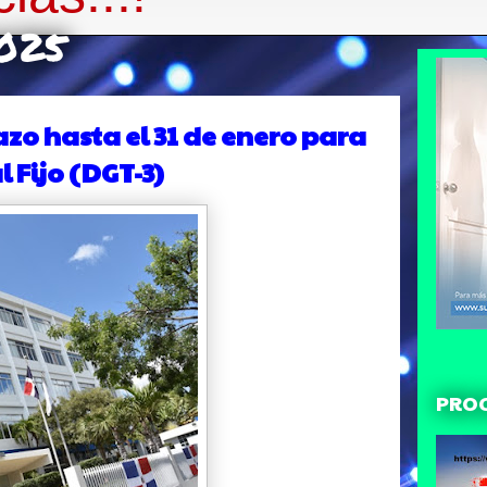
2025
azo hasta el 31 de enero para
l Fijo (DGT-3)
PRO