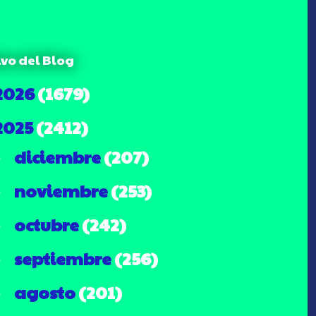
ivo del Blog
2026
(1679)
2025
(2412)
diciembre
(207)
►
noviembre
(253)
►
octubre
(242)
►
septiembre
(256)
►
agosto
(201)
►