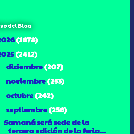
ivo del Blog
2026
(1678)
2025
(2412)
diciembre
(207)
►
noviembre
(253)
►
octubre
(242)
►
septiembre
(256)
▼
Samaná será sede de la
tercera edición de la feria...