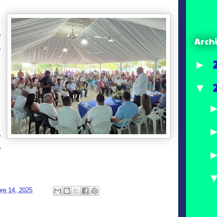
e
Arch
s
o
►
l
n
▼
e
e
re 14, 2025