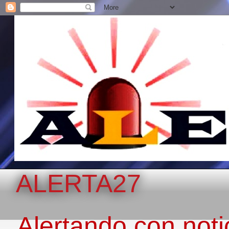
ALERTA27
Alertando con notic