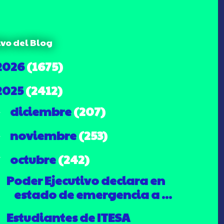
ivo del Blog
2026
(1675)
2025
(2412)
diciembre
(207)
►
noviembre
(253)
►
octubre
(242)
▼
Poder Ejecutivo declara en
estado de emergencia a ...
Estudiantes de ITESA