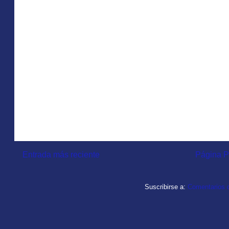
Entrada más reciente
Página P
Suscribirse a:
Comentarios d