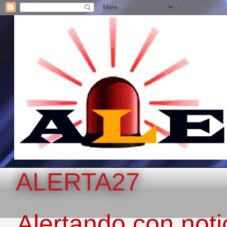
ALERTA27
Alertando con notic