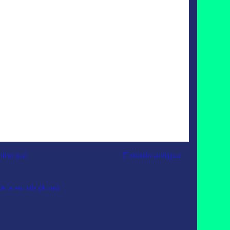
rincipal
Entrada antigua
e la entrada (Atom)