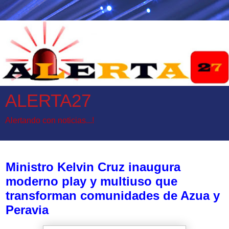
ALERTA27
Alertando con noticias...!
jueves, 20 de noviembre de 2025
Ministro Kelvin Cruz inaugura
moderno play y multiuso que
transforman comunidades de Azua y
Peravia