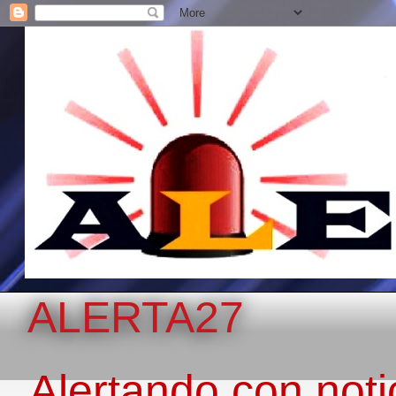
ALERTA27
Alertando con notic