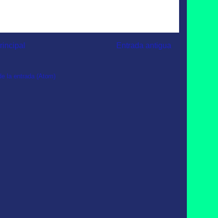
rincipal
Entrada antigua
e la entrada (Atom)