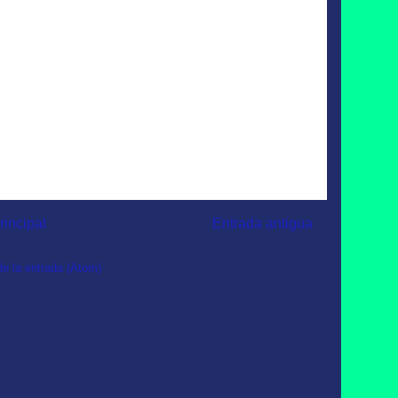
rincipal
Entrada antigua
e la entrada (Atom)