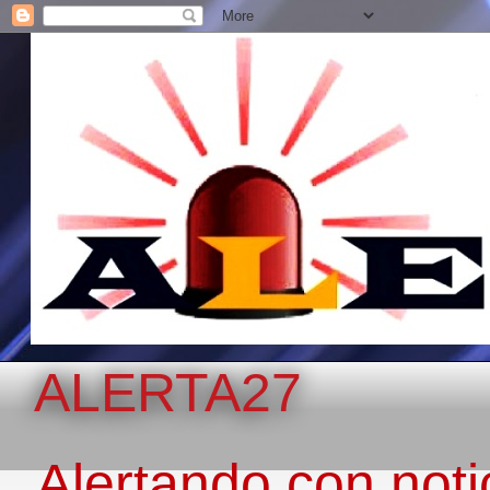
ALERTA27
Alertando con notic