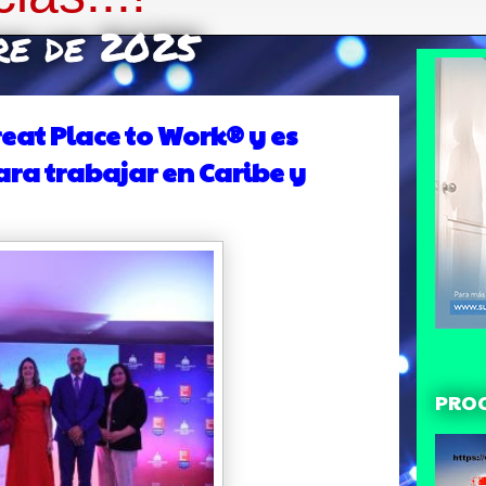
bre de 2025
reat Place to Work® y es
ra trabajar en Caribe y
PRO