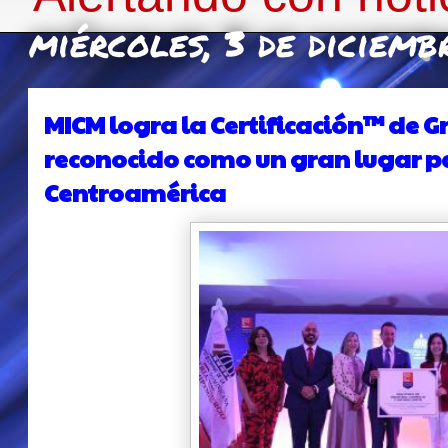
miércoles, 3 de diciem
MICM logra la Certificación™ de G
reconocido como un gran lugar pa
Centroamérica