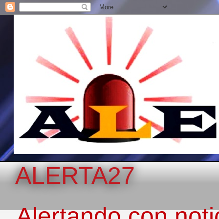
ALERTA27
Alertando con notic