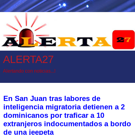
ALERTA27
Alertando con noticias...!
jueves, 28 de mayo de 2026
En San Juan tras labores de
inteligencia migratoria detienen a 2
dominicanos por traficar a 10
extranjeros indocumentados a bordo
de una jeepeta