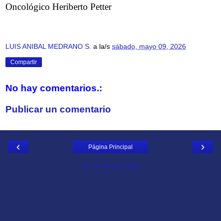
Oncológico Heriberto Petter
LUIS ANIBAL MEDRANO S.
a la/s
sábado, mayo 09, 2026
Compartir
No hay comentarios.:
Publicar un comentario
‹
›
Página Principal
Ver la versión web