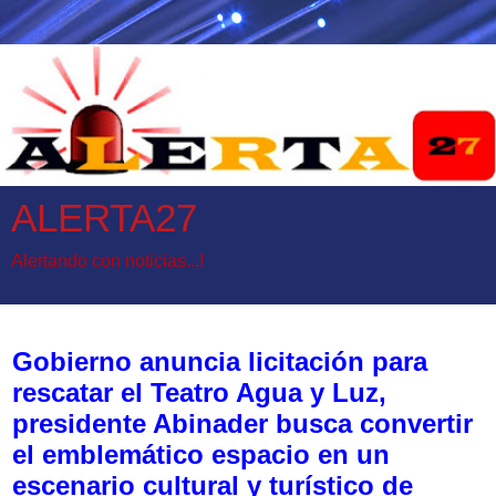
ALERTA27
Alertando con noticias...!
miércoles, 20 de mayo de 2026
Gobierno anuncia licitación para
rescatar el Teatro Agua y Luz,
presidente Abinader busca convertir
el emblemático espacio en un
escenario cultural y turístico de