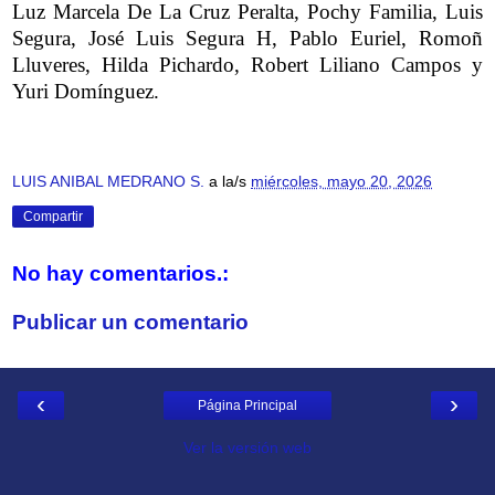
Luz Marcela De La Cruz Peralta, Pochy Familia, Luis
Segura, José Luis Segura H, Pablo Euriel, Romoñ
Lluveres, Hilda Pichardo, Robert Liliano Campos y
Yuri Domínguez.
LUIS ANIBAL MEDRANO S.
a la/s
miércoles, mayo 20, 2026
Compartir
No hay comentarios.:
Publicar un comentario
‹
›
Página Principal
Ver la versión web