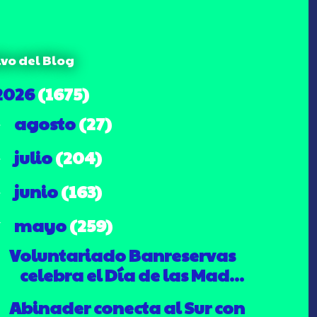
ivo del Blog
2026
(1675)
agosto
(27)
►
julio
(204)
►
junio
(163)
►
mayo
(259)
▼
Voluntariado Banreservas
celebra el Día de las Mad...
Abinader conecta al Sur con