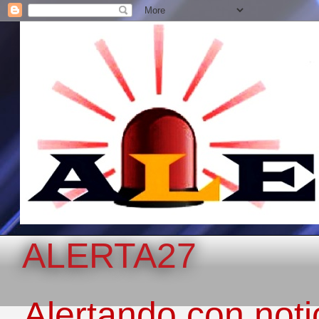
ALERTA27
Alertando con notic