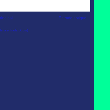
rincipal
Entrada antigua
e la entrada (Atom)