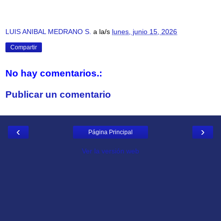
LUIS ANIBAL MEDRANO S.
a la/s
lunes, junio 15, 2026
Compartir
No hay comentarios.:
Publicar un comentario
‹
›
Página Principal
Ver la versión web