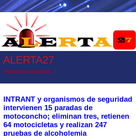
ALERTA27
Alertando con noticias...!
lunes, 15 de junio de 2026
INTRANT y organismos de seguridad
intervienen 15 paradas de
motoconcho; eliminan tres, retienen
64 motocicletas y realizan 247
pruebas de alcoholemia