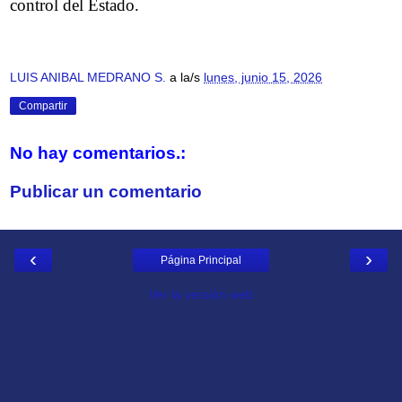
control del Estado.
LUIS ANIBAL MEDRANO S.
a la/s
lunes, junio 15, 2026
Compartir
No hay comentarios.:
Publicar un comentario
‹
›
Página Principal
Ver la versión web