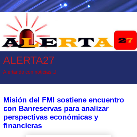
ALERTA27
Alertando con noticias...!
domingo, 14 de junio de 2026
Misión del FMI sostiene encuentro
con Banreservas para analizar
perspectivas económicas y
financieras