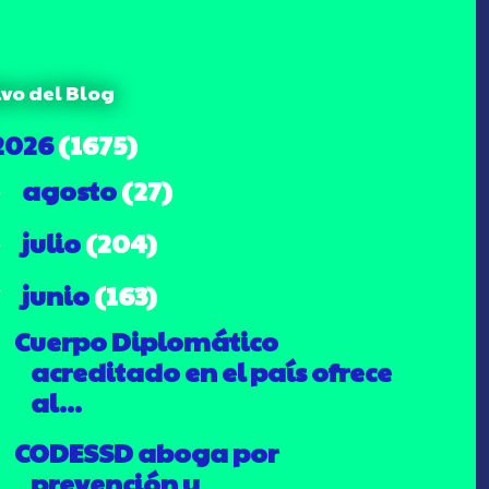
ivo del Blog
2026
(1675)
agosto
(27)
►
julio
(204)
►
junio
(163)
▼
Cuerpo Diplomático
acreditado en el país ofrece
al...
CODESSD aboga por
prevención y