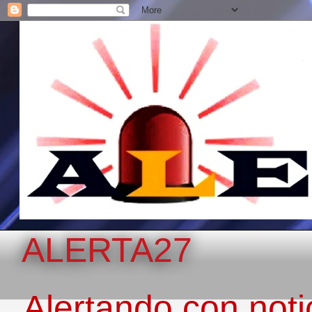
ALERTA27
Alertando con notic