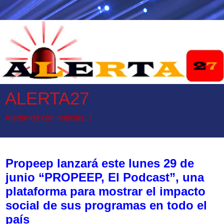
ALERTA27
Alertando con noticias...!
domingo, 28 de junio de 2026
Propeep lanzará este lunes 29 de
junio “PROPEEP, El Podcast”, una
plataforma para mostrar el impacto
social de sus programas en todo el
país