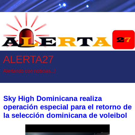
ALERTA27
Alertando con noticias...!
domingo, 28 de junio de 2026
Sky High Dominicana realiza
operación especial para el retorno de
la selección dominicana de voleibol