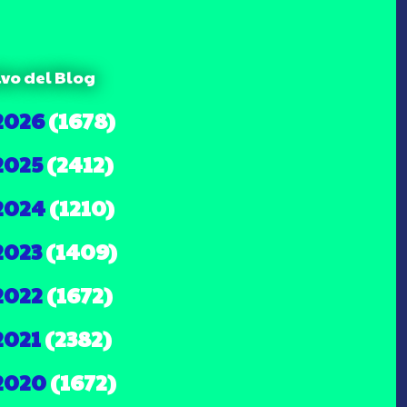
ivo del Blog
2026
(1678)
2025
(2412)
2024
(1210)
2023
(1409)
2022
(1672)
2021
(2382)
2020
(1672)