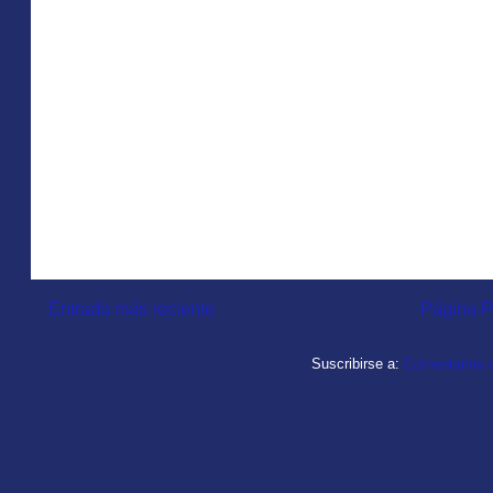
Entrada más reciente
Página P
Suscribirse a:
Comentarios d