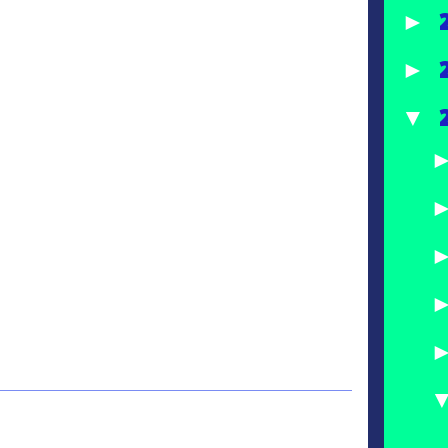
►
►
▼