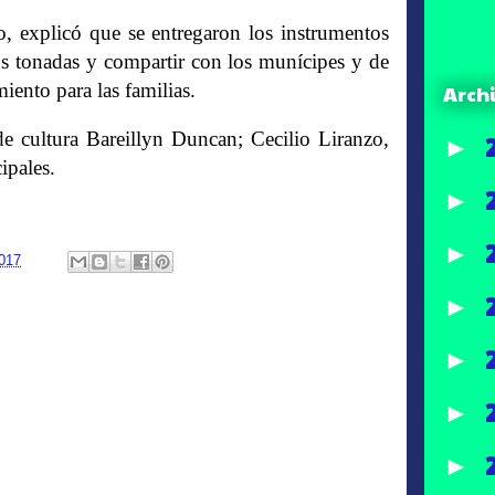
, explicó que se entregaron los instrumentos
us tonadas y compartir con los munícipes y de
iento para las familias.
Arch
de cultura Bareillyn Duncan; Cecilio Liranzo,
►
ipales.
►
►
2017
►
►
►
►