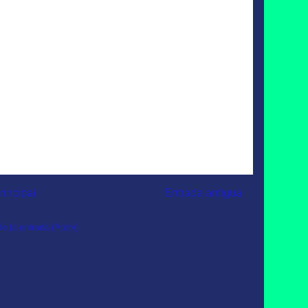
rincipal
Entrada antigua
e la entrada (Atom)