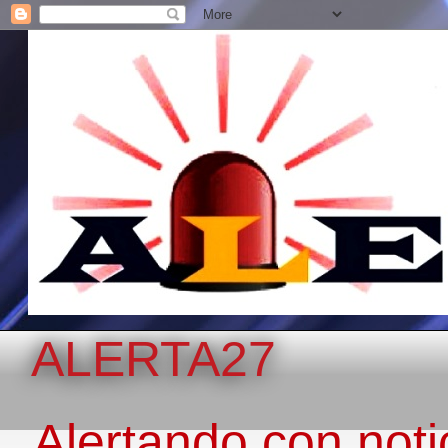
ALERTA27
Alertando con notic