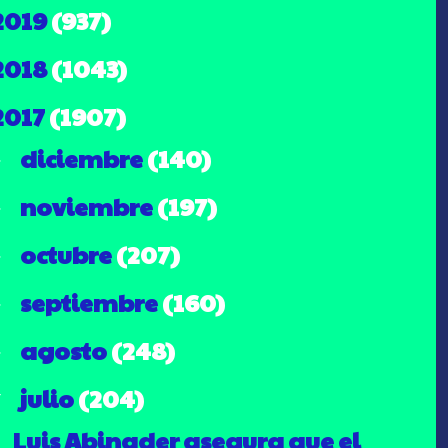
2019
(937)
2018
(1043)
2017
(1907)
diciembre
(140)
►
noviembre
(197)
►
octubre
(207)
►
septiembre
(160)
►
agosto
(248)
►
julio
(204)
▼
Luis Abinader asegura que el