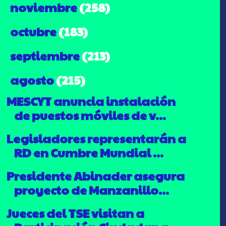
noviembre
(258)
►
octubre
(183)
►
septiembre
(213)
►
agosto
(215)
▼
MESCYT anuncia instalación
de puestos móviles de v...
Legisladores representarán a
RD en Cumbre Mundial ...
Presidente Abinader asegura
proyecto de Manzanillo...
Jueces del TSE visitan a