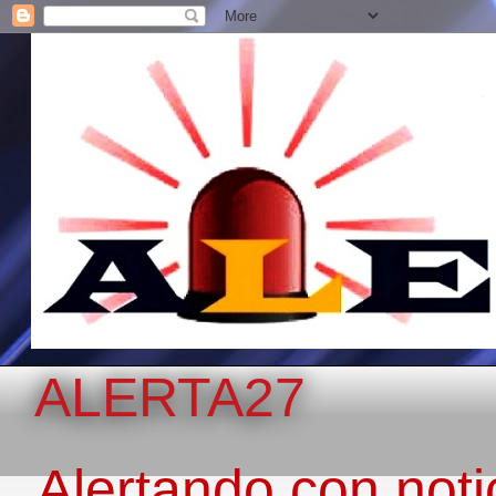
ALERTA27
Alertando con notic