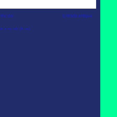
rincipal
Entrada antigua
e la entrada (Atom)