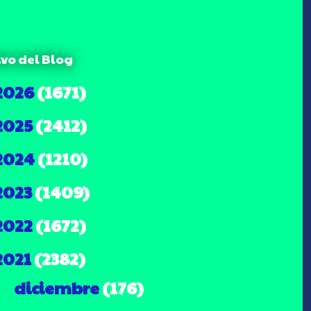
ivo del Blog
2026
(1671)
2025
(2412)
2024
(1210)
2023
(1409)
2022
(1672)
2021
(2382)
diciembre
(176)
►