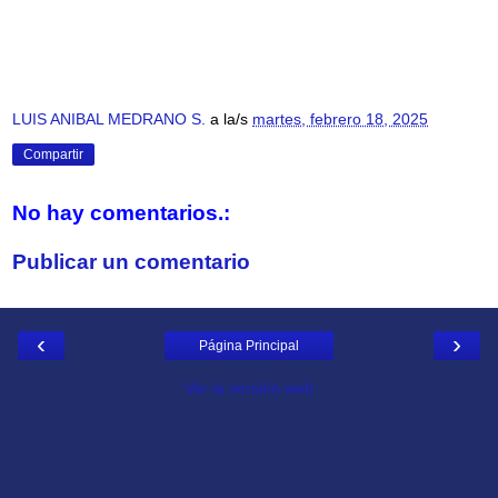
LUIS ANIBAL MEDRANO S.
a la/s
martes, febrero 18, 2025
Compartir
No hay comentarios.:
Publicar un comentario
‹
›
Página Principal
Ver la versión web