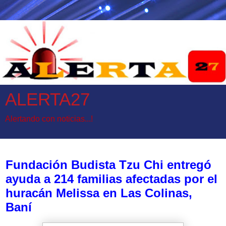
ALERTA27
Alertando con noticias...!
martes, 25 de noviembre de 2025
Fundación Budista Tzu Chi entregó
ayuda a 214 familias afectadas por el
huracán Melissa en Las Colinas,
Baní