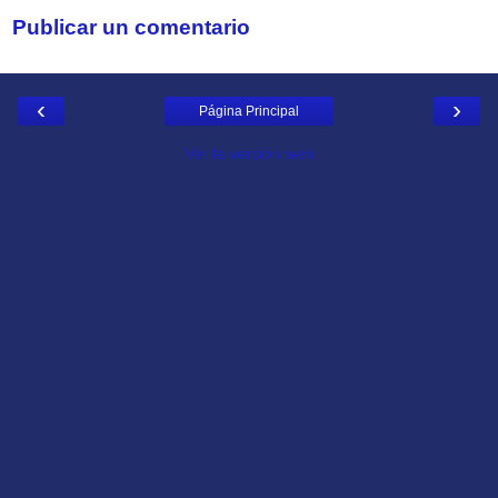
Publicar un comentario
‹
›
Página Principal
Ver la versión web