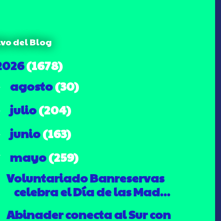
ivo del Blog
2026
(1678)
agosto
(30)
►
julio
(204)
►
junio
(163)
►
mayo
(259)
▼
Voluntariado Banreservas
celebra el Día de las Mad...
Abinader conecta al Sur con