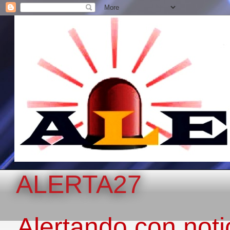
ALERTA27
Alertando con notic