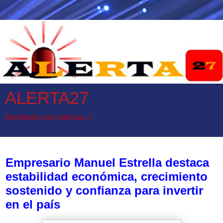
ALERTA27
Alertando con noticias...!
sábado, 23 de mayo de 2026
Empresario Manuel Estrella destaca
estabilidad económica, crecimiento
sostenido y confianza para invertir
en el país