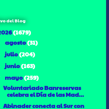
ivo del Blog
2026
(1679)
agosto
(31)
►
julio
(204)
►
junio
(163)
►
mayo
(259)
▼
Voluntariado Banreservas
celebra el Día de las Mad...
Abinader conecta al Sur con