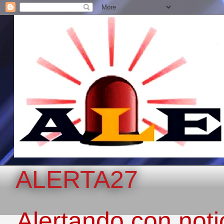
ALERTA27
Alertando con notic