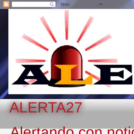
ALERTA27
Alertando con notic