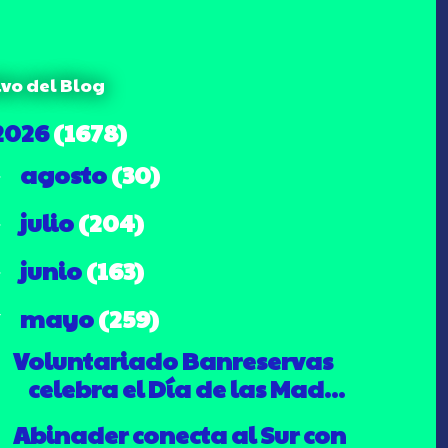
ivo del Blog
2026
(1678)
agosto
(30)
►
julio
(204)
►
junio
(163)
►
mayo
(259)
▼
Voluntariado Banreservas
celebra el Día de las Mad...
Abinader conecta al Sur con