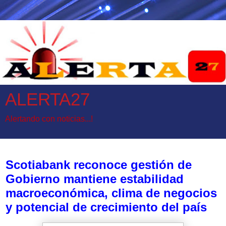
ALERTA27
Alertando con noticias...!
martes, 26 de mayo de 2026
Scotiabank reconoce gestión de
Gobierno mantiene estabilidad
macroeconómica, clima de negocios
y potencial de crecimiento del país