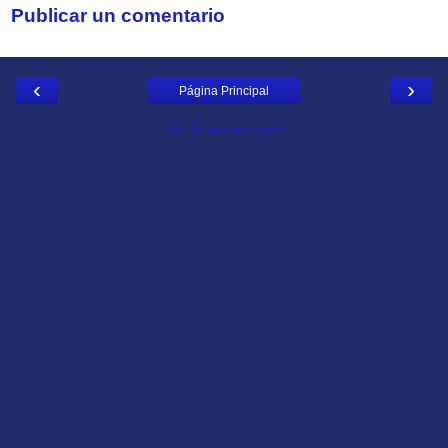
Publicar un comentario
‹
›
Página Principal
Ver la versión web