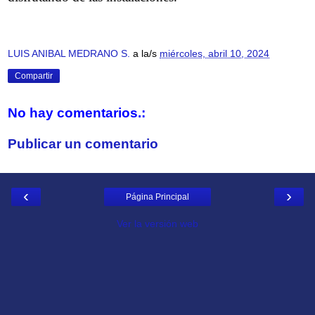
LUIS ANIBAL MEDRANO S.
a la/s
miércoles, abril 10, 2024
Compartir
No hay comentarios.:
Publicar un comentario
‹
›
Página Principal
Ver la versión web