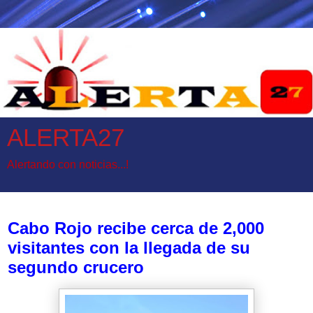
ALERTA27
Alertando con noticias...!
miércoles, 10 de abril de 2024
Cabo Rojo recibe cerca de 2,000
visitantes con la llegada de su
segundo crucero