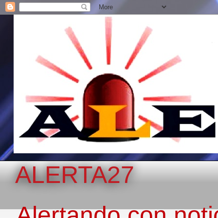
ALERTA27
Alertando con notic