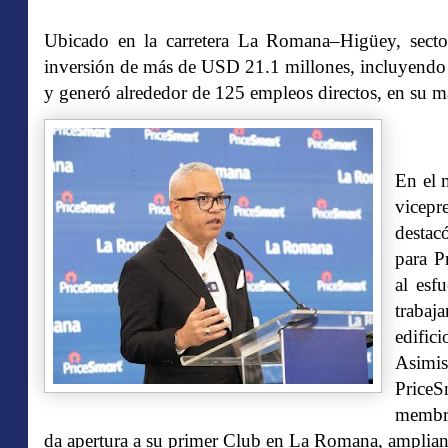
Ubicado en la carretera La Romana–Higüey, secto
inversión de más de USD 21.1 millones, incluyendo 
y generó alrededor de 125 empleos directos, en su m
En el 
vicepr
destac
para P
al esf
trabaj
edific
Asimis
PriceS
membre
da apertura a su primer Club en La Romana, amplian