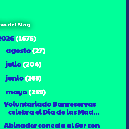
ivo del Blog
2026
(1675)
agosto
(27)
►
julio
(204)
►
junio
(163)
►
mayo
(259)
▼
Voluntariado Banreservas
celebra el Día de las Mad...
Abinader conecta al Sur con